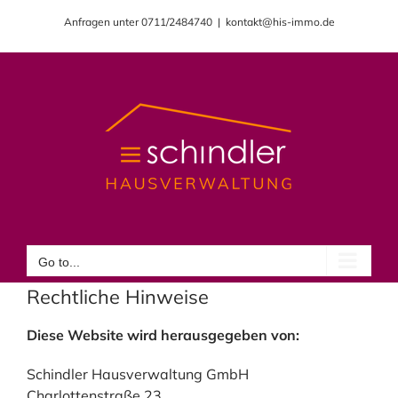
Skip
Anfragen unter 0711/2484740
|
kontakt@his-immo.de
to
content
Go to...
Rechtliche Hinweise
Diese Website wird herausgegeben von:
Schindler Hausverwaltung GmbH
Charlottenstraße 23